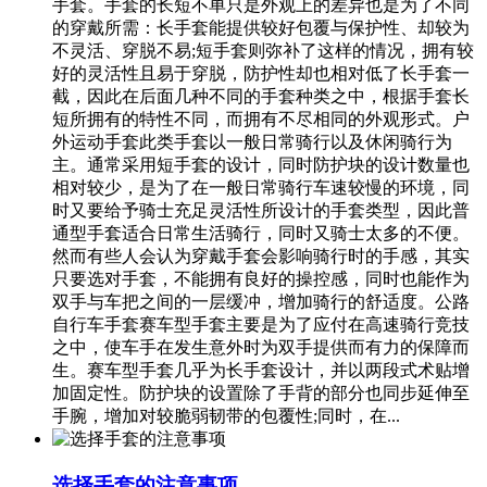
手套。手套的长短不单只是外观上的差异也是为了不同
的穿戴所需：长手套能提供较好包覆与保护性、却较为
不灵活、穿脱不易;短手套则弥补了这样的情况，拥有较
好的灵活性且易于穿脱，防护性却也相对低了长手套一
截，因此在后面几种不同的手套种类之中，根据手套长
短所拥有的特性不同，而拥有不尽相同的外观形式。户
外运动手套此类手套以一般日常骑行以及休闲骑行为
主。通常采用短手套的设计，同时防护块的设计数量也
相对较少，是为了在一般日常骑行车速较慢的环境，同
时又要给予骑士充足灵活性所设计的手套类型，因此普
通型手套适合日常生活骑行，同时又骑士太多的不便。
然而有些人会认为穿戴手套会影响骑行时的手感，其实
只要选对手套，不能拥有良好的操控感，同时也能作为
双手与车把之间的一层缓冲，增加骑行的舒适度。公路
自行车手套赛车型手套主要是为了应付在高速骑行竞技
之中，使车手在发生意外时为双手提供而有力的保障而
生。赛车型手套几乎为长手套设计，并以两段式术贴增
加固定性。防护块的设置除了手背的部分也同步延伸至
手腕，增加对较脆弱韧带的包覆性;同时，在...
选择手套的注意事项