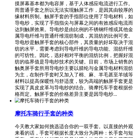
摸屏幕基本都为电容屏，基于人体感应电流进行工作。
而普通手套之所以无法实现触屏工作，是因其由较厚的
缘材料所制。触屏手套的手指部位使用了导电材料，如
导电纱，实现了手指指尖与屏幕之间的有效感应电流而
达到触屏效果。导电纱是由比例的不锈钢纤维或其他金
属导电纤维与普通纤维混纺制成，其混纺的比例可变。
导电纱是触屏手套的核心部件，其质量的好坏取决于混
纺的水平，需要考虑到导电纤维的导电功能、混纺纤维
的可纺性。因此，选好相对平衡的混纺比例，把握好混
纺的临界值是导电纱技术的关键。目前，市场上销售的
触奥屏手套所用导电纱主要以腈纶与金属导电材料混纺
为主，在制作手套时又加入了棉、麻、羊毛甚至羊绒等
材料以提高保暖性与舒适度，较为高端的触屏手套更是
实现了真皮皮革与导电纱的结合。骑摩托车手套根据价
格而定。触屏手套的价格差异主要是因导电纱...
摩托车骑行手套的种类
今天教大家如何挑选适合你的一双手套。以直接的外观
来看的话，手套可根据长度大致分为两种：长手套与短